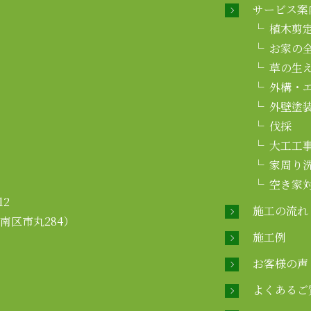
サービス案
植木剪
お家の
草の生
外構・
外壁塗
伐採
大工工
家周り
空き家
2
施工の流れ
倉南区市丸284）
施工例
お客様の声
よくあるご