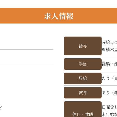
求人情報
時給1,
給与
※植木屋
手当
経験・
昇給
あり（
賞与
あり（
日曜含
ど
休日・休暇
末年始