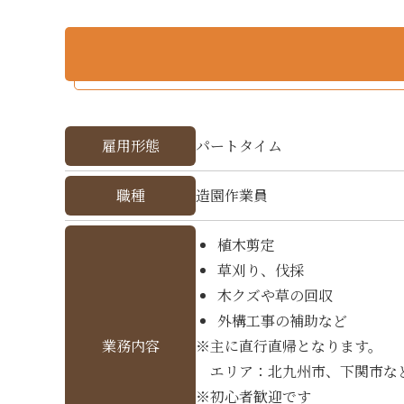
雇用形態
パートタイム
職種
造園作業員
植木剪定
草刈り、伐採
木クズや草の回収
外構工事の補助など
業務内容
主に直行直帰となります。
エリア：北九州市、下関市な
初心者歓迎です