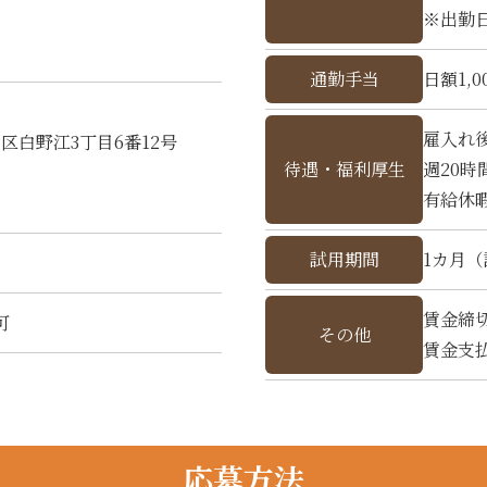
※出勤
通勤手当
日額1,
雇入れ
司区白野江3丁目6番12号
待遇・福利厚生
週20
有給休
試用期間
1カ月
賃金締切
可
その他
賃金支払
応募方法